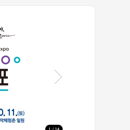
/
1
14