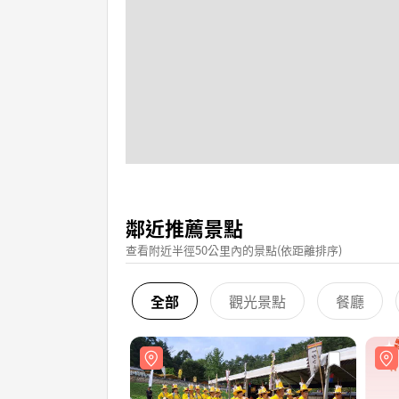
鄰近推薦景點
查看附近半徑50公里內的景點(依距離排序)
全部
觀光景點
餐廳