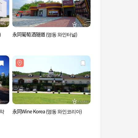
)
永同葡萄酒隧道 (영동 와인터널)
彩虹療癒中心 (레인
악
永同Wine Korea (영동 와인코리아)
刀馬嶺 (도마령)