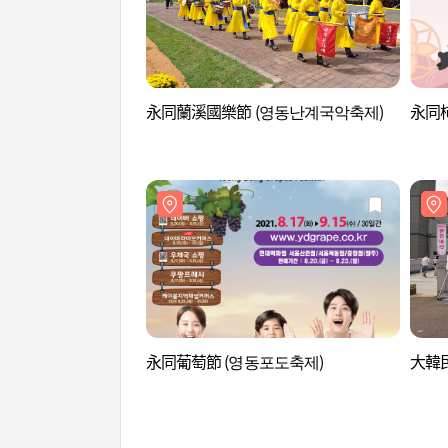
永同蘭溪國樂節 (영동난계국악축제)
永同柿
永同葡萄節 (영동포도축제)
大韓