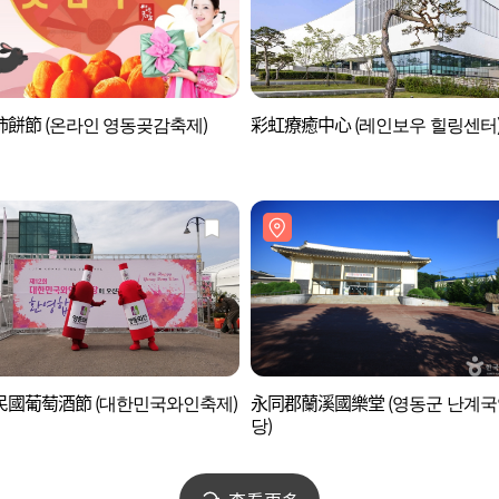
餅節 (온라인 영동곶감축제)
彩虹療癒中心 (레인보우 힐링센터
民國葡萄酒節 (대한민국와인축제)
永同郡蘭溪國樂堂 (영동군 난계국
당)