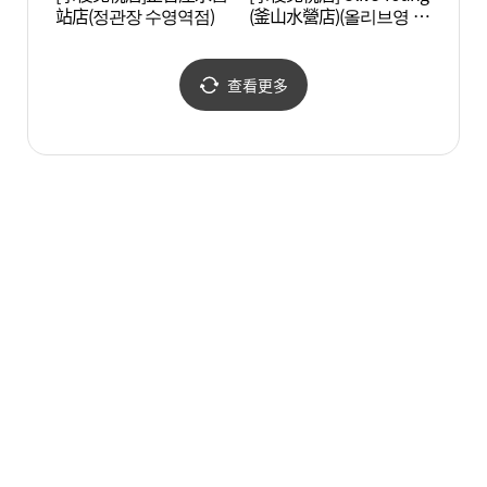
站店(정관장 수영역점)
(釜山水營店)(올리브영 부
리버크
산수영점)
查看更多