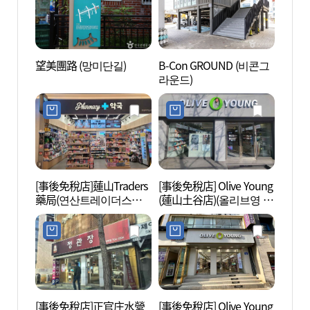
望美團路 (망미단길)
B-Con GROUND (비콘그
B-Co
라운드)
라운드
[事後免稅店]蓮山Traders
[事後免稅店] Olive Young
釜山電
藥局(연산트레이더스약
(蓮山土谷店)(올리브영 연
의 전
국)
산토곡점)
[事後免稅店]正官庄水營
[事後免稅店] Olive Young
海雲臺