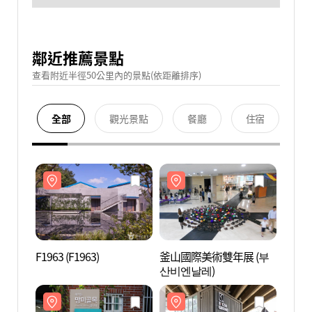
鄰近推薦景點
查看附近半徑50公里內的景點(依距離排序)
全部
觀光景點
餐廳
住宿
F1963 (F1963)
釜山國際美術雙年展 (부
F1963
산비엔날레)