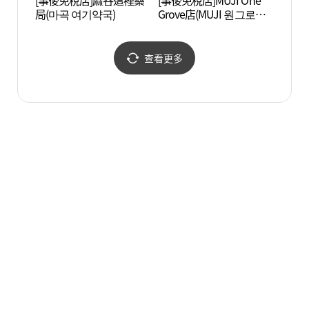
[事後免稅店]麻谷這裡藥
[事後免稅店]MUJI One
龜巖公
局(마곡 여기약국)
Grove店(MUJI 원그로브
점)
查看更多