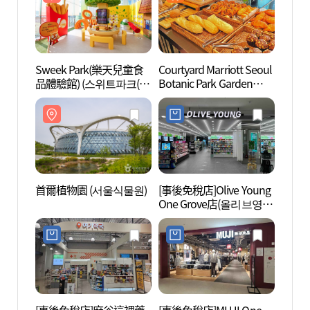
Sweek Park(樂天兒童食
Courtyard Marriott Seoul
陽川鄉
品體驗館) (스위트파크(롯
Botanic Park Garden
데어린이식품체험관))
Kitchen (코트야드 메리어
트 서울 보타닉 파크 가든
키친)
首爾植物園 (서울식물원)
[事後免稅店]Olive Young
江西濕
One Grove店(올리브영 원
습지생
그로브점)