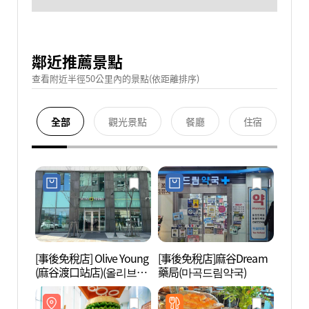
鄰近推薦景點
查看附近半徑50公里內的景點(依距離排序)
全部
觀光景點
餐廳
住宿
[事後免稅店] Olive Young
[事後免稅店]麻谷Dream
Swee
(麻谷渡口站店)(올리브영
藥局(마곡드림약국)
品體驗
마곡나루역점)
데어린