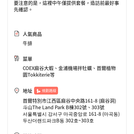
要注意的是，這裡中午僅提供套餐，造訪前最好事
先確認。
人氣商品
牛排
菜單
COEX麻谷大蝦、金浦機場拌牡蠣、首爾植物
園Tokkiterie等
地址
規劃路線
首爾特別市江西區麻谷中央路161-8 (麻谷洞)
斗山The Land Park B棟302號、303號
서울특별시 강서구 마곡중앙로 161-8 (마곡동)
두산더랜드파크B동 302호~303호