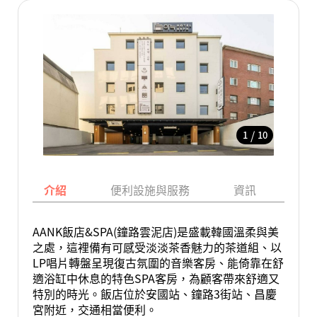
/
1
10
介紹
便利設施與服務
資訊
地
AANK飯店&SPA(鐘路雲泥店)是盛載韓國溫柔與美
之處，這裡備有可感受淡淡茶香魅力的茶道組、以
LP唱片轉盤呈現復古氛圍的音樂客房、能倚靠在舒
適浴缸中休息的特色SPA客房，為顧客帶來舒適又
特別的時光。飯店位於安國站、鐘路3街站、昌慶
宮附近，交通相當便利。