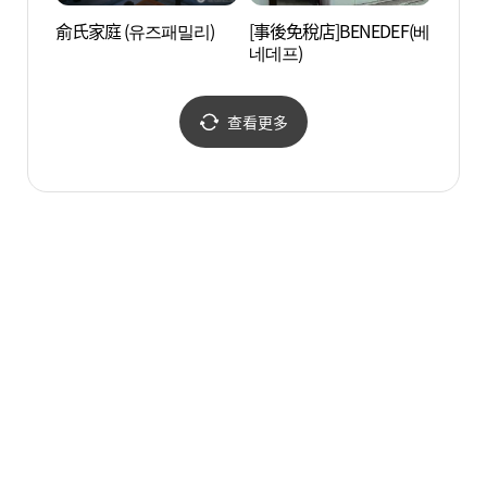
俞氏家庭 (유즈패밀리)
[事後免稅店]BENEDEF(베
益善洞
네데프)
옥거리
查看更多