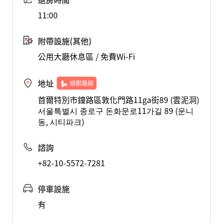
11:00
附帶設施(其他)
公用大廳休息區 / 免費Wi-Fi
地址
規劃路線
首爾特別市鐘路區敦化門路11ga街89 (雲泥洞)
서울특별시 종로구 돈화문로11가길 89 (운니
동, 시티파크)
諮詢
+82-10-5572-7281
停車設施
有