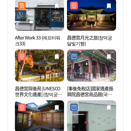
After Work 33 (에프터워
昌德宮月光之旅(창덕궁
俞氏家
크33)
달빛기행)
昌德宮與後苑 [UNESCO
[事後免稅店]國家遺產振
首爾雲
世界文化遺產] (창덕궁과
興院昌德宮商品館(국가
후원 [유네스코 세계문화
유산진흥원 창덕궁상품
유산])
관)