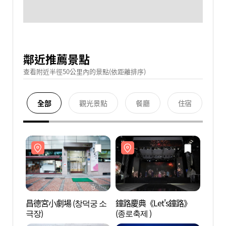
鄰近推薦景點
查看附近半徑50公里內的景點(依距離排序)
全部
觀光景點
餐廳
住宿
昌德宮小劇場 (창덕궁 소
鐘路慶典《Let's鐘路》
昌德宮
극장)
(종로축제 )
극장)