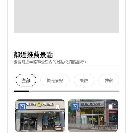
鄰近推薦景點
查看附近半徑50公里內的景點(依距離排序)
全部
觀光景點
餐廳
住宿