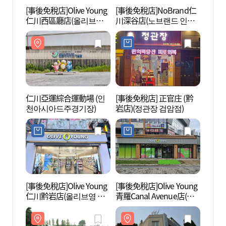
[事後免稅店]Olive Young
[事後免稅店]NoBrand仁
仁川亞
仁川西區廳店(올리브영
川深谷店(노브랜드 인천
천아
인천서구청점)
심곡점)
仁川亞運綜合運動場 (인
[事後免稅店] 正官庄 (黔
綠青瓷
천아시아드주경기장)
岩店)(정관장 검암점)
물관)
[事後免稅店]Olive Young
[事後免稅店]Olive Young
首都
仁川黔岩店(올리브영 인
青羅Canal Avenue店(올
想公園
천검암점)
리브영 청라커낼에비뉴
생화단
점)