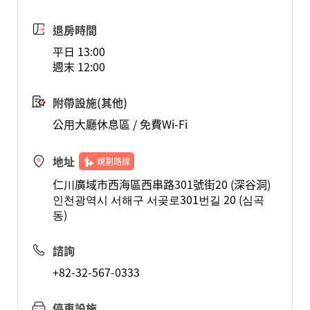
退房時間
平日 13:00
週末 12:00
附帶設施(其他)
公用大廳休息區 / 免費Wi-Fi
地址
規劃路線
仁川廣域市西海區西串路301號街20 (深谷洞)
인천광역시 서해구 서곶로301번길 20 (심곡
동)
諮詢
+82-32-567-0333
停車設施