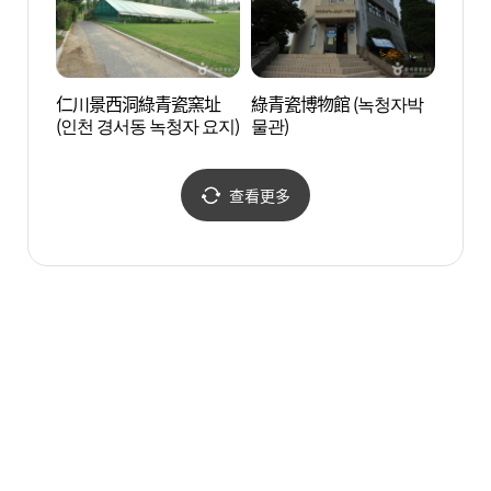
仁川景西洞綠青瓷窯址
綠青瓷博物館 (녹청자박
青羅湖
(인천 경서동 녹청자 요지)
물관)
공원)
查看更多