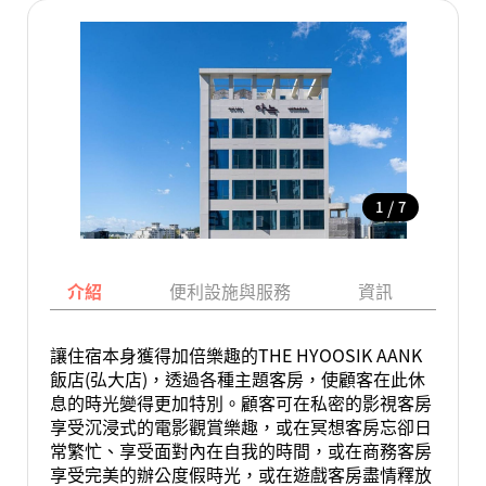
/
1
7
介紹
便利設施與服務
資訊
地
讓住宿本身獲得加倍樂趣的THE HYOOSIK AANK
飯店(弘大店)，透過各種主題客房，使顧客在此休
息的時光變得更加特別。顧客可在私密的影視客房
享受沉浸式的電影觀賞樂趣，或在冥想客房忘卻日
常繁忙、享受面對內在自我的時間，或在商務客房
享受完美的辦公度假時光，或在遊戲客房盡情釋放