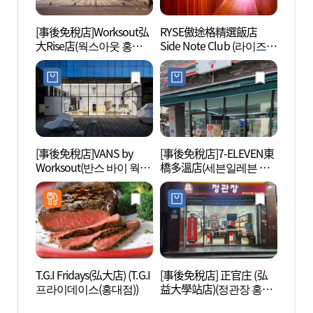
[事後免稅店]Worksout弘
RYSE傲途格精選飯店
弘大 
大Rise店(웍스아웃 홍대
Side Note Club (라이즈
라이즈점)
호텔 사이드 노트 클럽)
[事後免稅店]VANS by
[事後免稅店]7-ELEVEN東
Goob
Worksout(반스 바이 웍스
橋多溫店(세븐일레븐 동
네 플
아웃)
교다온점)
T.G.I Fridays(弘大店) (T.G.I
[事後免稅店] 正官庄 (弘
KT&
프라이데이스(홍대점))
益大學站店)(정관장 홍대
(KT&
입구역점)