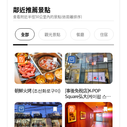
鄰近推薦景點
查看附近半徑50公里內的景點(依距離排序)
全部
觀光景點
餐廳
住宿
朝鮮火烤 (조선화로구이)
[事後免稅店]K-POP
首爾T
Square弘大(케이팝 스퀘
術館 
어 홍대)
관)