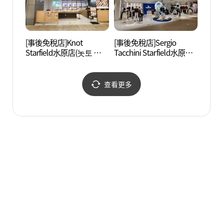
[事後免稅店]Knot
[事後免稅店]Sergio
水原傳
Starfield水原店(놋토 스타
Tacchini Starfield水原店
통문화
필드 수원점)
(세르지오타키니 스타필
드 수원점)
查看更多