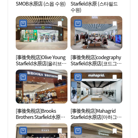
SMOB水原店 (스몹 수원)
Starfield水原 (스타필드
SMO
수원)
[事後免稅店]Olive Young
[事後免稅店]codegraphy
萬石渠
Starfield水原店(올리브영
Starfield水原店(코드그라
스타필드수원점)
피 스타필드 수원점)
[事後免稅店]Brooks
[事後免稅店]Mahagrid
水原華
Brothers Starfield水原店
Starfield水原店(마하그리
遺產]
(브룩스브라더스 스타필
드 스타필드 수원점)
코 세
드 수원점)