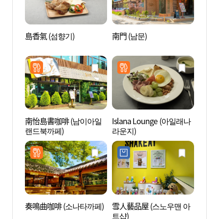
島香氣 (섬향기)
南門 (남문)
鱉島 
南怡島書咖啡 (남이아일
Islana Lounge (아일래나
互動藝
랜드북까페)
라운지)
티브
奏鳴曲咖啡 (소나타까페)
雪人藝品屋 (스노우맨 아
虎鳴湖
트샵)
공원)