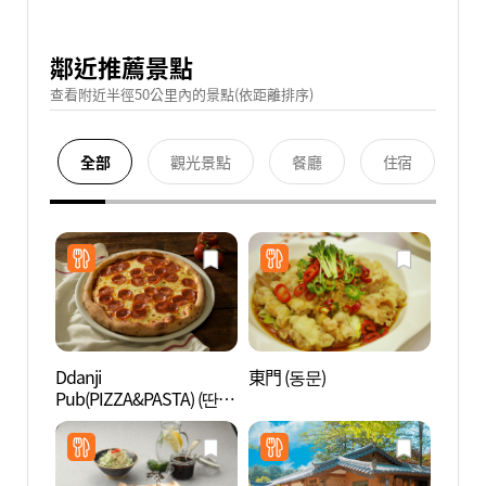
鄰近推薦景點
查看附近半徑50公里內的景點(依距離排序)
全部
觀光景點
餐廳
住宿
Ddanji
東門 (동문)
南怡島
Pub(PIZZA&PASTA) (딴지
펍 (PIZZA&PASTA))