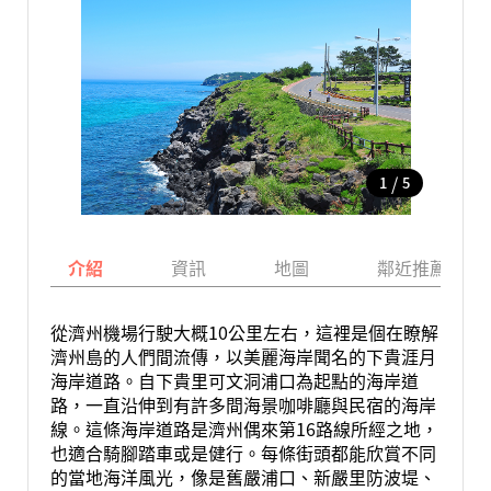
/
1
5
介紹
資訊
地圖
鄰近推薦景點
從濟州機場行駛大概10公里左右，這裡是個在瞭解
濟州島的人們間流傳，以美麗海岸聞名的下貴涯月
海岸道路。自下貴里可文洞浦口為起點的海岸道
路，一直沿伸到有許多間海景咖啡廳與民宿的海岸
線。這條海岸道路是濟州偶來第16路線所經之地，
也適合騎腳踏車或是健行。每條街頭都能欣賞不同
的當地海洋風光，像是舊嚴浦口、新嚴里防波堤、