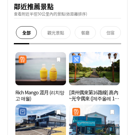
鄰近推薦景點
查看附近半徑50公里內的景點(依距離排序)
全部
觀光景點
餐廳
住宿
Rich Mango 涯月 (리치망
[濟州偶來第16路線] 高內
漢潭海
고 애월)
~光令偶來 ([제주올레 16
산책로
코스] 고내~광령 올레)