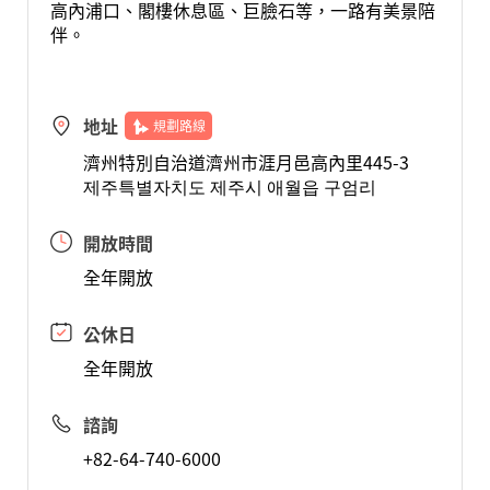
高內浦口、閣樓休息區、巨臉石等，一路有美景陪
伴。
地址
規劃路線
濟州特別自治道濟州市涯月邑高內里445-3
제주특별자치도 제주시 애월읍 구엄리
開放時間
全年開放
公休日
全年開放
諮詢
+82-64-740-6000