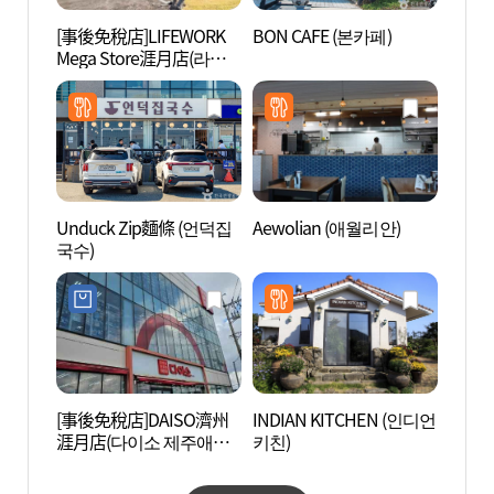
[事後免稅店]LIFEWORK
BON CAFE (본카페)
郭支G
Mega Store涯月店(라이
과물해
프워크 메가스토어 애월
점)
Unduck Zip麵條 (언덕집
Aewolian (애월리안)
濟州
국수)
(제주
[事後免稅店]DAISO濟州
INDIAN KITCHEN (인디언
House
涯月店(다이소 제주애월
키친)
오브레
점)