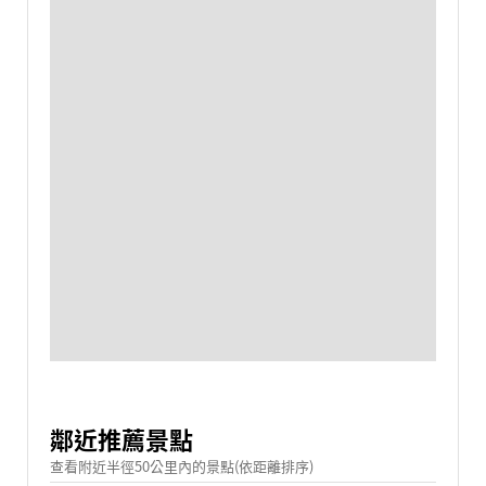
鄰近推薦景點
查看附近半徑50公里內的景點(依距離排序)