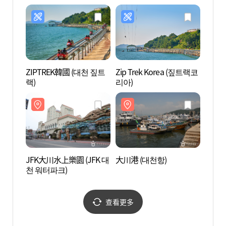
ZIPTREK韓國 (대천 짚트
Zip Trek Korea (짚트랙코
尚和園
랙)
리아)
JFK大川水上樂園 (JFK 대
大川港 (대천항)
武昌浦
천 워터파크)
해수욕
查看更多