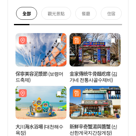
全部
觀光景點
餐廳
住宿
保寧美容泥漿節 (보령머
金家傳統牛骨麵疙瘩 (김
大川海
드축제)
가네 전통사골수제비)
욕장)
大川海水浴場 (대천해수
新鮮辛奇蟹湯與醬蟹 (신
大川港
욕장)
선한게국지간장게장)