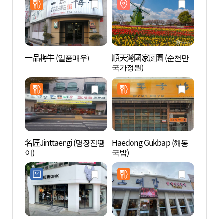
一品梅牛 (일품매우)
順天灣國家庭園 (순천만
順天連
국가정원)
천 드
名匠Jinttaengi (명장진땡
Haedong Gukbap (해동
順天
이)
국밥)
道) 
자 물길