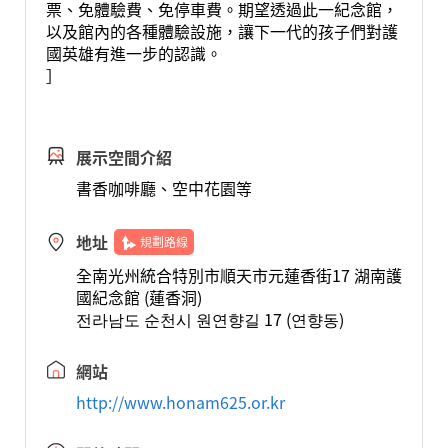
票、免體驗費、免停車費。期望透過此一紀念館，
以及館內的各種體驗設施，讓下一代的孩子們對護
國英雄有進一步的認識。
］
展示空間介紹
書香咖啡廳、空中花園等
地址
規劃路線
全南光州統合特別市順天市元蓮香街17 湖南護
國紀念館 (蓮香洞)
전라남도 순천시 원연향길 17 (연향동)
網站
http://www.honam625.or.kr