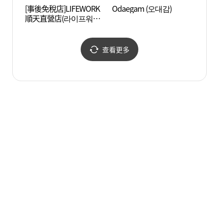
[事後免稅店]LIFEWORK
Odaegam (오대감)
順天灣
順天直營店(라이프워크
순천직영점)
查看更多