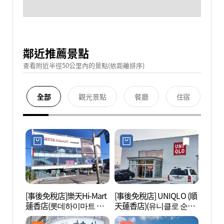
鄰近推薦景點
查看附近半徑50公里內的景點(依距離排序)
全部
觀光景點
餐廳
住宿
[事後免稅店]樂天Hi-Mart
[事後免稅店] UNIQLO (順
順天灣
蓮香店(롯데하이마트 연
天蓮香店)(유니클로 순천
국가정
향점)
연향점)