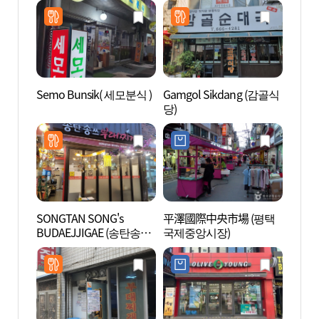
Semo Bunsik( 세모분식 )
Gamgol Sikdang (감골식
松炭觀
당)
특구)
SONGTAN SONG's
平澤國際中央市場 (평택
烏山鳥
BUDAEJJIGAE (송탄송쓰
국제중앙시장)
부대찌개)