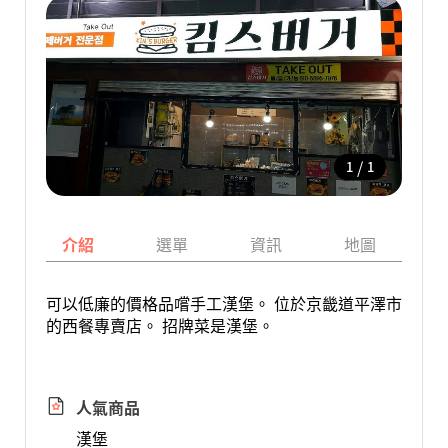
/
1
1
介紹
選單
資訊
地圖
可以低廉的價格品嚐手工漢堡。 位於京畿道平澤市
的西餐專賣店。 招牌菜是漢堡。
人氣商品
漢堡