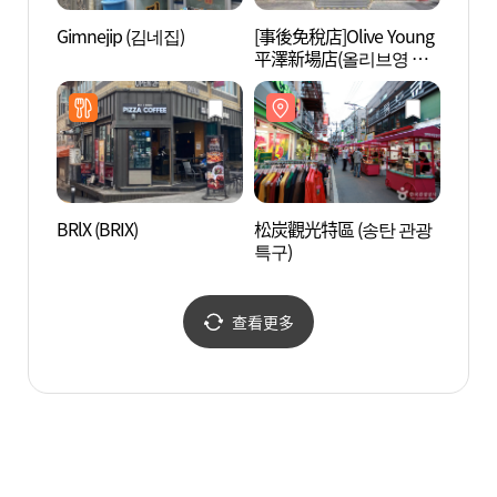
Gimnejip (김네집)
[事後免稅店]Olive Young
京畿道
平澤新場店(올리브영 평
기도립
택신장점)
BRlX (BRIX)
松炭觀光特區 (송탄 관광
烏山支
특구)
인돌역
查看更多