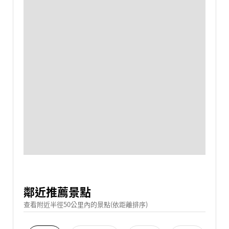
鄰近推薦景點
查看附近半徑50公里內的景點(依距離排序)