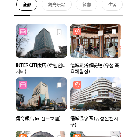
全部
觀光景點
餐廳
住宿
INTER CITI飯店 (호텔인터
儒城足浴體驗場 (유성 족
儒城足
시티)
욕체험장)
욕체험
傳奇飯店 (레전드호텔)
儒城溫泉區 (유성온천지
裕林公
구)