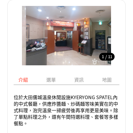
/
1
11
介紹
選單
資訊
地圖
位於大田儒城溫泉休閒設施KYERYONG SPATEL內
的中式餐廳，供應炸醬麵、炒碼麵等味美實在的中
式料理，泡完溫泉一掃疲勞後再享用更是美味。除
了單點料理之外，還有午間特選料理、套餐等多樣
餐點。