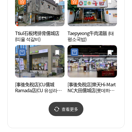
Ttiul石板烤排骨儒城店
Taepyeong牛肉湯飯 (태
大田歷
(띠울 석갈비)
평소국밥)
사박물
[事後免稅店]CU儒城
[事後免稅店]樂天Hi-Mart
大田市
Ramada店(CU 유성라마
NC大田儒城店(롯데하이
민천문
다점)
마트 NC 대전 유성점)
查看更多