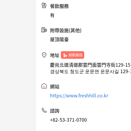
餐飲服務
有
附帶設施(其他)
屋頂陽臺
地址
規劃路線
慶尚北道清道郡雲門面雲門寺街129-15
경상북도 청도군 운문면 운문사길 129-
網站
https://www.freshhill.co.kr
諮詢
+82-53-371-0700