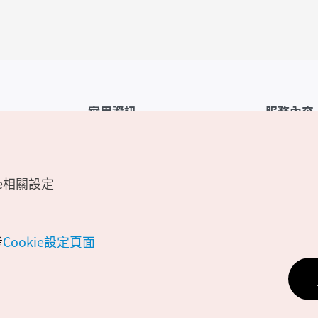
實用資訊
服務內容
韓國觀光公社APP
服務條款
1330韓國旅遊諮詢翻譯熱線
FAQ
e相關設定
韓國旅遊地圖
個人資訊保
電子書
Cookie 設
Odii
Cookie政策
考
Cookie設定頁面
位置資訊服
個人位置資