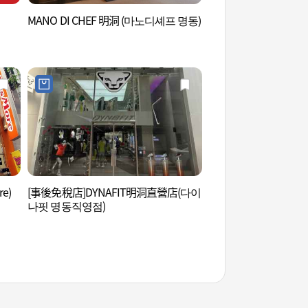
MANO DI CHEF 明洞 (마노디셰프 명동)
明洞亂打劇場 (명동
e)
[事後免稅店]DYNAFIT明洞直營店(다이
COCORY Color色
나핏 명동직영점)
코리색채연구소(명동