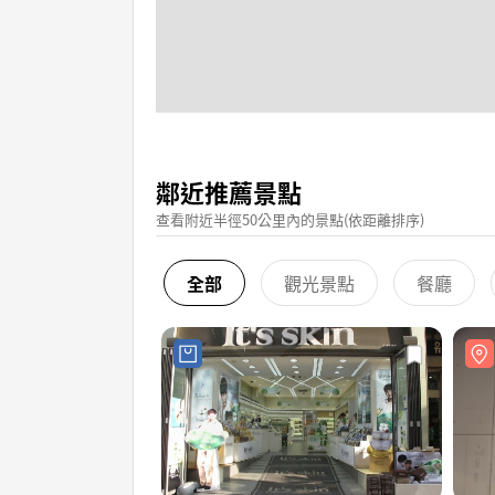
鄰近推薦景點
查看附近半徑50公里內的景點(依距離排序)
全部
觀光景點
餐廳