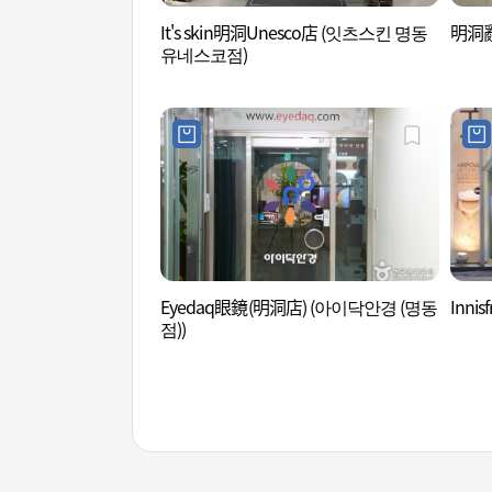
It's skin明洞Unesco店 (잇츠스킨 명동
明洞亂
유네스코점)
Eyedaq眼鏡(明洞店) (아이닥안경 (명동
Inn
점))