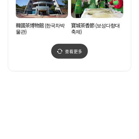
韓國茶博物館 (한국차박
寶城茶香節 (보성다향대
韓國茶
물관)
축제)
문화공
查看更多