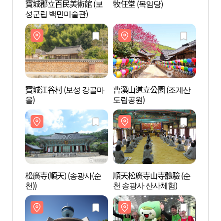
寶城郡立百民美術館 (보
牧任堂 (목임당)
寶城郡
성군립 백민미술관)
성군립
寶城江谷村 (보성 강골마
曹溪山道立公園 (조계산
曹溪山
을)
도립공원)
도립공
松廣寺(順天) (송광사(순
順天松廣寺山寺體驗 (순
順天松
천))
천 송광사 산사체험)
천 송