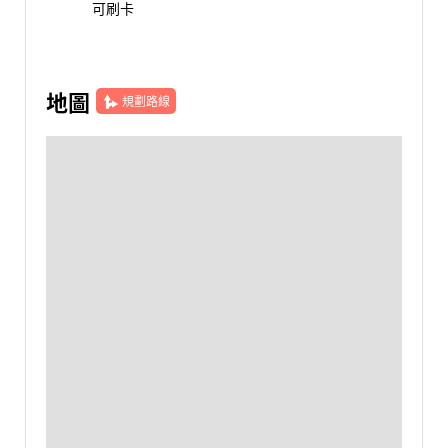
可刷卡
地圖
規劃路線