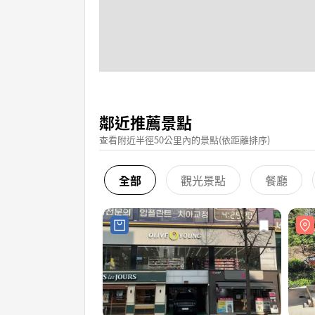
鄰近推薦景點
查看附近半徑50公里內的景點(依距離排序)
全部
觀光景點
餐廳