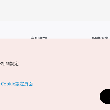
實用資訊
服務內容
韓國觀光公社APP
服務條款
1330韓國旅遊諮詢翻譯熱線
FAQ
e相關設定
韓國旅遊地圖
個人資訊保
電子書
Cookie 設
Odii
Cookie政策
考
Cookie設定頁面
位置資訊服
個人位置資