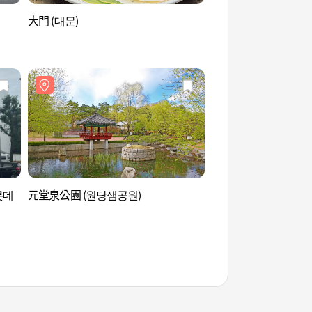
大門 (대문)
澗松故居 (간송옛집)
롯데
元堂泉公園 (원당샘공원)
北漢山國立公園(道峰
립공원(도봉 지구))