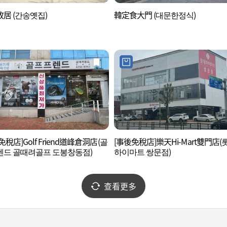
居 (간송옛집)
韓定食大門 (대문한정식)
免稅店]Golf Friend道峰倉洞店(골
[事後免稅店]樂天Hi-Mart雙門店(
렌드 골때려골프 도봉창동점)
하이마트 쌍문점)
查看更多