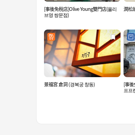
[事後免稅店]Olive Young雙門店(올리
澗松故
브영 쌍문점)
景福宮 倉洞 (경복궁 창동)
[事後
프프