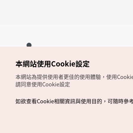
本網站使用Cookie設定
Copyrights (c) 韓國觀光公社版權所有
如有相關疑問或建議，歡迎來信至
官方信箱
chinese_big5@knto.or.kr
本網站為提供使用者更佳的使用體驗，使用Cooki
請同意使用Cookie設定
如欲查看Cookie相關資訊與使用目的，可隨時參