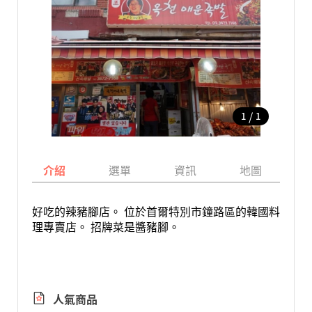
/
1
1
介紹
選單
資訊
地圖
好吃的辣豬腳店。 位於首爾特別市鐘路區的韓國料
理專賣店。 招牌菜是醬豬腳。
人氣商品