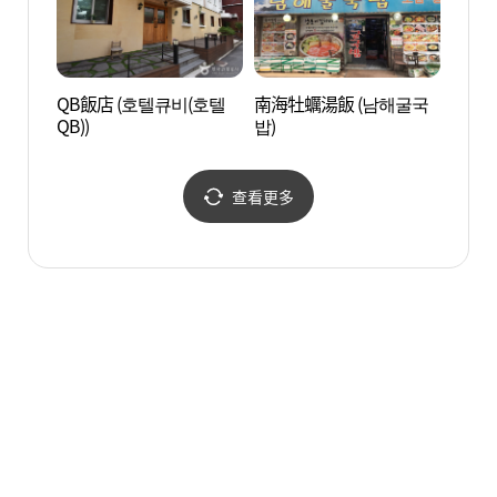
QB飯店 (호텔큐비(호텔
南海牡蠣湯飯 (남해굴국
首爾東
QB))
밥)
울 동
查看更多