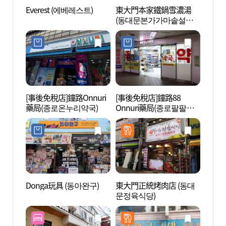
Everest (에베레스트)
東大門本家鐵鍋雪濃湯
漢陽
(동대문본가가마솥설렁
성박물
탕)
[事後免稅店]鐘路Onnuri
[事後免稅店]鐘路88
東大門
藥局(종로온누리약국)
Onnuri藥局(종로팔팔온
문 문
누리약국)
Donga玩具 (동아완구)
東大門正統烤肉店 (동대
清溪
문정육식당)
헌책방