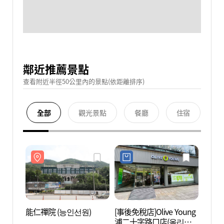
鄰近推薦景點
查看附近半徑50公里內的景點(依距離排序)
全部
觀光景點
餐廳
住宿
能仁禪院 (능인선원)
[事後免稅店]Olive Young
能仁禪
浦二十字路口店(올리브