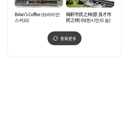
Brian's Coffee (브라이언
梅軒市民之林(原 良才市
翰林國
스커피)
民之林) (매헌시민의 숲)
림국
查看更多