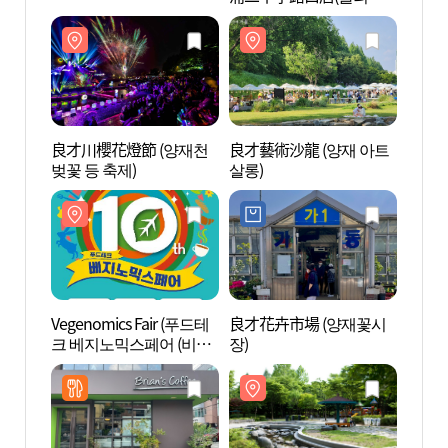
영 포이사거리점)
良才川櫻花燈節 (양재천
良才藝術沙龍 (양재 아트
吉祥陶
벚꽃 등 축제)
살롱)
Vegenomics Fair (푸드테
良才花卉市場 (양재꽃시
藝林堂
크 베지노믹스페어 (비건
장)
트홀)
페스타ㅣ그린페스타ㅣ
ESG푸드페스타))