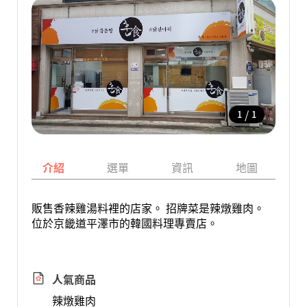
/
1
1
介紹
選單
資訊
地圖
販售香辣雞湯料裡的店家。 招牌菜是辣燉雞肉。
位於京畿道平澤市的韓國料理專賣店。
人氣商品
辣燉雞肉