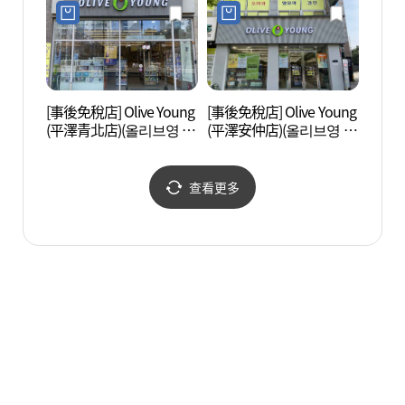
[事後免稅店] Olive Young
[事後免稅店] Olive Young
牙山灣
(平澤青北店)(올리브영 평
(平澤安仲店)(올리브영 평
조제)
택청북점)
택안중점)
查看更多