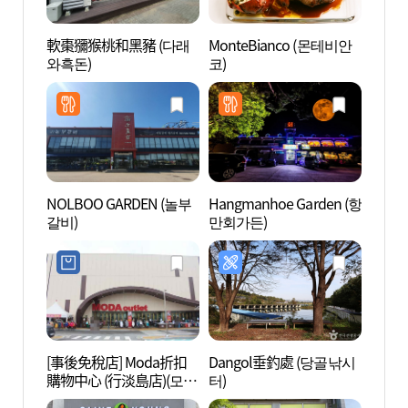
軟棗獼猴桃和黑豬 (다래
MonteBianco (몬테비안
韓國近
와흑돈)
코)
근현대
NOLBOO GARDEN (놀부
Hangmanhoe Garden (항
唐津
갈비)
만회가든)
公園)
(함상
[事後免稅店] Moda折扣
Dangol垂釣處 (당골낚시
唐津插
購物中心 (行淡島店)(모다
터)
아울렛 행담도점)