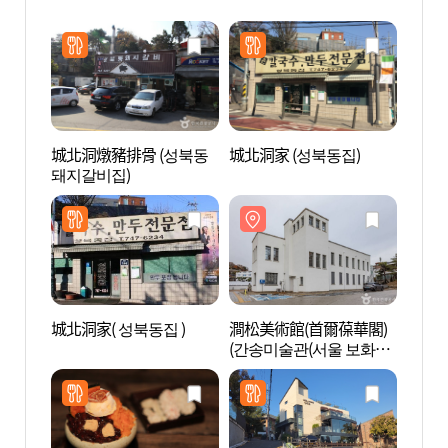
城北洞燉豬排骨 (성북동
城北洞家 (성북동집)
澗松美
돼지갈비집)
(간송
각))
城北洞家( 성북동집 )
澗松美術館(首爾葆華閣)
崔淳雨
(간송미술관(서울 보화
각))