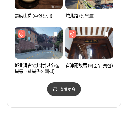
壽硯山房 (수연산방)
城北路 (성북로)
吉祥寺
울))
城北洞古宅北村步道 (성
崔淳雨故居 (최순우 옛집)
韓國
북동고택북촌산책길)
구박물
查看更多