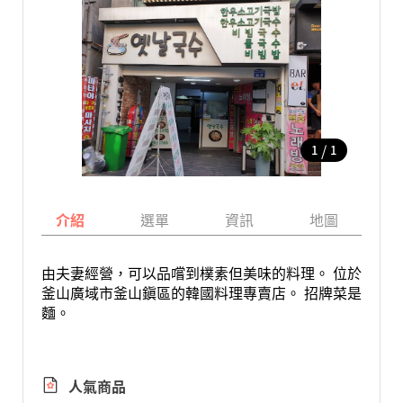
/
1
1
介紹
選單
資訊
地圖
由夫妻經營，可以品嚐到樸素但美味的料理。 位於
釜山廣域市釜山鎭區的韓國料理專賣店。 招牌菜是
麵。
人氣商品