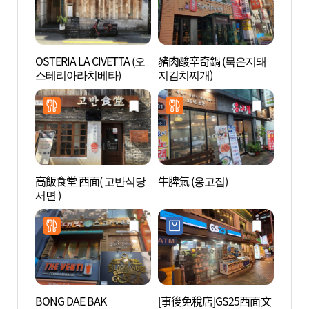
OSTERIA LA CIVETTA (오
豬肉酸辛奇鍋 (묵은지돼
田浦咖
스테리아라치베타)
지김치찌개)
리)
高飯食堂 西面( 고반식당
牛脾氣 (옹고집)
釜山市
서면 )
공원)
BONG DAE BAK
[事後免稅店]GS25西面文
田浦三