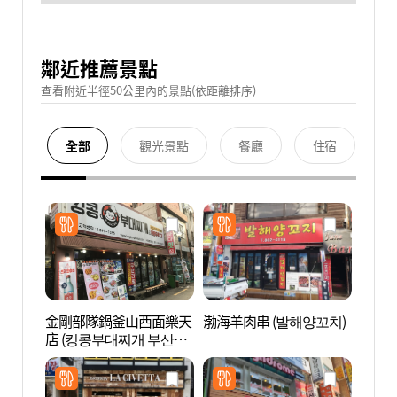
鄰近推薦景點
查看附近半徑50公里內的景點(依距離排序)
全部
觀光景點
餐廳
住宿
金剛部隊鍋釜山西面樂天
渤海羊肉串 (발해양꼬치)
七樂娛
店 (킹콩부대찌개 부산서
(세븐
면롯데)
점))