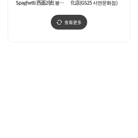
Spaghetti 西面2號( 봉대
化店(GS25 서면문화점)
리)
박스파게티 서면2호 )
查看更多