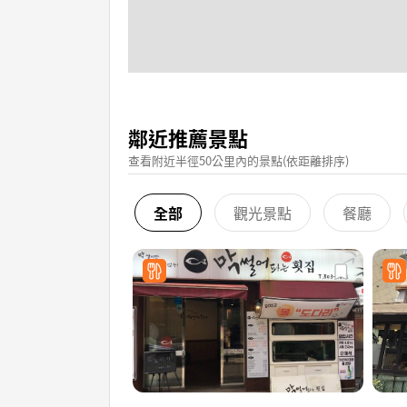
鄰近推薦景點
查看附近半徑50公里內的景點(依距離排序)
全部
觀光景點
餐廳