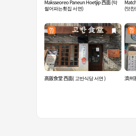
Maksseoreo Paneun Hoetjip 西面 (막
Matc
썰어파는횟집 서면)
(맛찬
高飯食堂 西面( 고반식당 서면 )
濟州家