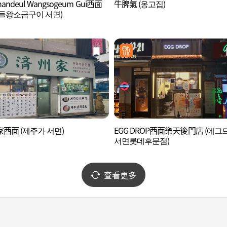
handeul Wangsogeum Gui西面
牛脾氣 (옹고집)
들왕소금구이 서면)
西面 (제주가 서면)
EGG DROP西面樂天後門店 (에그
서면롯데후문점)
查看更多