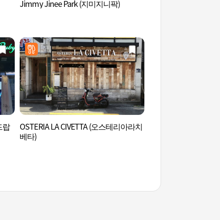
Jimmy Jinee Park (지미지니팍)
七樂娛樂場(釜山樂天
노(부산롯데점))
드랍
OSTERIA LA CIVETTA (오스테리아라치
釜山市民公園 (부산
베타)