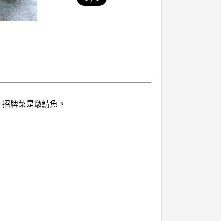
 招牌菜是燉鯖魚。