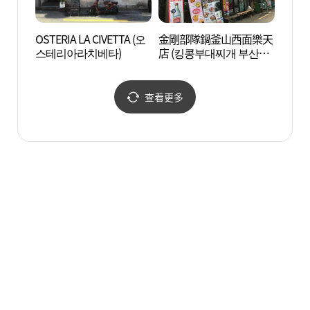
OSTERIA LA CIVETTA (오
金剛部隊鍋釜山西面樂天
田浦三
스테리아라치베타)
店 (킹콩부대찌개 부산서
리)
면롯데)
查看更多