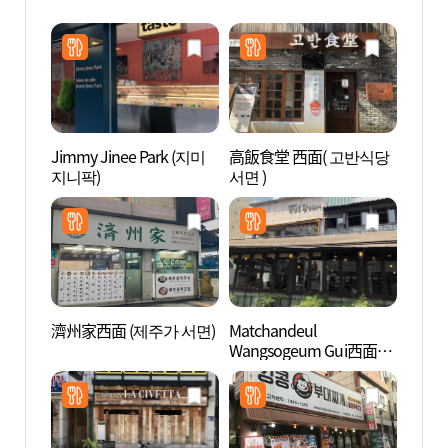
(세븐
점))
Jimmy Jinee Park (지미
高飯食堂 西面( 고반식당
田浦咖
지니팍)
서면 )
리)
濟州家西面 (제주가 서면)
Matchandeul
釜山市
Wangsogeum Gui西面
공원)
(맛찬들왕소금구이 서면)