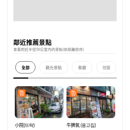
鄰近推薦景點
查看附近半徑50公里內的景點(依距離排序)
全部
觀光景點
餐廳
住宿
小院(뜨락)
牛脾氣 (옹고집)
七樂娛