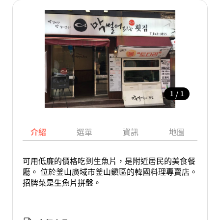
/
1
1
介紹
選單
資訊
地圖
可用低廉的價格吃到生魚片，是附近居民的美食餐
廳。 位於釜山廣域市釜山鎭區的韓國料理專賣店。
招牌菜是生魚片拼盤。