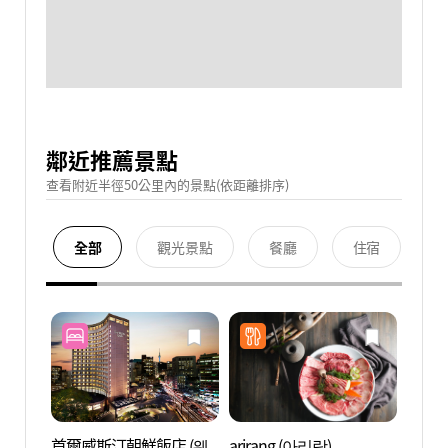
鄰近推薦景點
查看附近半徑50公里內的景點(依距離排序)
全部
觀光景點
餐廳
住宿
首爾威斯汀朝鮮飯店 (웨
arirang (아리랑)
圜丘壇