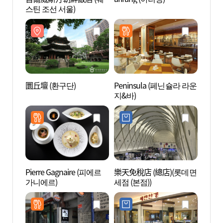
스틴 조선 서울)
圜丘壇 (환구단)
Peninsula (페닌슐라 라운
貨幣博
지&바)
Pierre Gagnaire (피에르
樂天免稅店 (總店)(롯데면
惇德殿
가니에르)
세점 (본점))