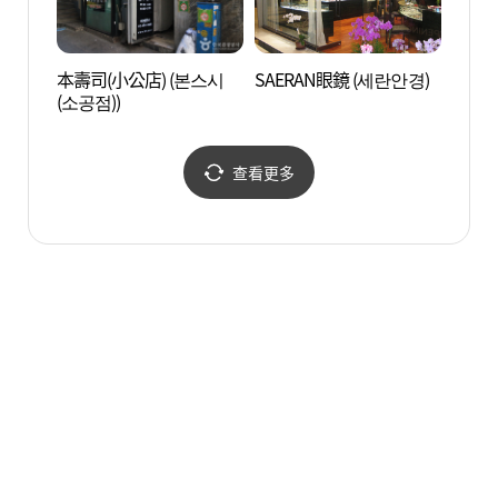
本壽司(小公店) (본스시
SAERAN眼鏡 (세란안경)
明洞亂
(소공점))
극장)
查看更多