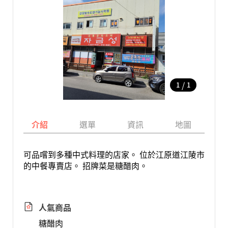
/
1
1
介紹
選單
資訊
地圖
可品嚐到多種中式料理的店家。 位於江原道江陵市
的中餐專賣店。 招牌菜是糖醋肉。
人氣商品
糖醋肉