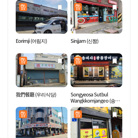
Eorimji (어림지)
Sinjjam (신짬)
江陵鄉
我們餐廳 (우리식당)
Songyeosa Sutbul
江陵臨
Wangkkomjangeo (송여
영관 
사숯불왕꼼장어)