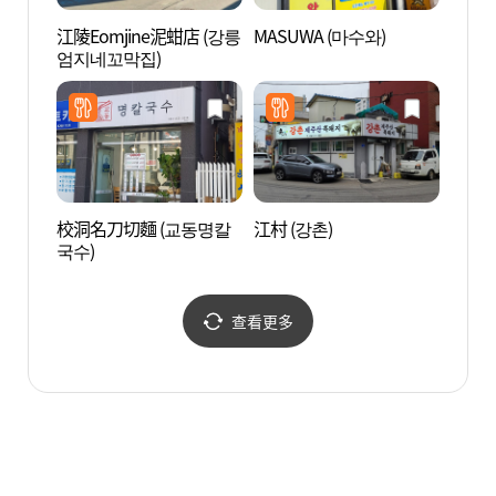
江陵Eomjine泥蚶店 (강릉
MASUWA (마수와)
江陵溟
엄지네꼬막집)
동 거
校洞名刀切麵 (교동명칼
江村 (강촌)
江陵元
국수)
메타
查看更多