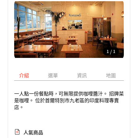
/
1
1
介紹
選單
資訊
地圖
一人點一份餐點時，可無限提供咖哩醬汁。 招牌菜
是咖哩。 位於首爾特別市九老區的印度料理專賣
店。
人氣商品