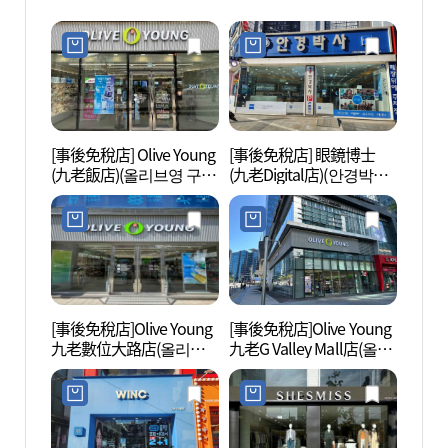
[事後免稅店] Olive Young
[事後免稅店] 眼鏡博士
Net
(九老飯店)(올리브영 구로
(九老Digital店)(안경박사
(넷마
호텔점)
구로디지털점)
[事後免稅店]Olive Young
[事後免稅店]Olive Young
波拉美
九老數位大路店(올리브
九老G Valley Mall店(올리
매안전
영 구로디지털대로점)
브영 구로지밸리몰점)