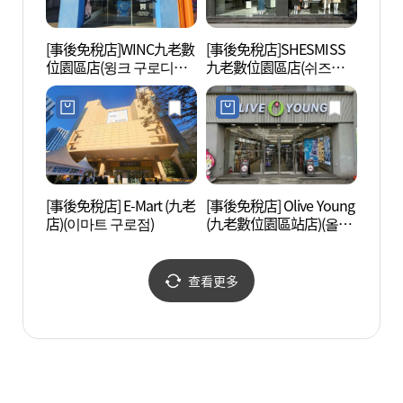
[事後免稅店]WINC九老數
[事後免稅店]SHESMISS
首爾
位園區店(윙크 구로디지
九老數位園區店(쉬즈미
(서울
털단지점)
스 구로디지털단지점)
운)
[事後免稅店] E-Mart (九老
[事後免稅店] Olive Young
文來創
店)(이마트 구로점)
(九老數位園區站店)(올리
브영 구로디지털단지역
점)
查看更多