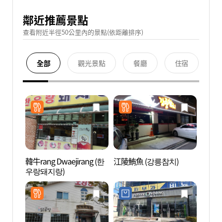
鄰近推薦景點
查看附近半徑50公里內的景點(依距離排序)
全部
觀光景點
餐廳
住宿
韓牛rang Dwaejirang (한
江陵鮪魚 (강릉참치)
江陵
우랑돼지랑)
ZEN
센터 E