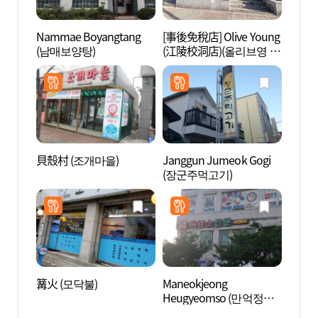
Nammae Boyangtang
[事後免稅店] Olive Young
江陵市
(남매보양탕)
(江陵校洞店)(올리브영 강
립미술
릉교동점)
貝殼村 (조개마을)
Janggun Jumeok Gogi
東洋刺
(장군주먹고기)
수박물
篝火 (모닥불)
Maneokjeong
江陵鄉
Heugyeomso (만억정흑
염소)