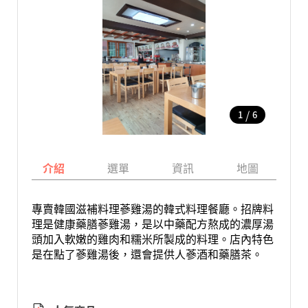
/
1
6
介紹
選單
資訊
地圖
專賣韓國滋補料理蔘雞湯的韓式料理餐廳。招牌料
理是健康藥膳蔘雞湯，是以中藥配方熬成的濃厚湯
頭加入軟嫩的雞肉和糯米所製成的料理。店內特色
是在點了蔘雞湯後，還會提供人蔘酒和藥膳茶。