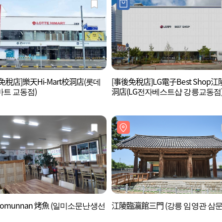
免稅店]樂天Hi-Mart校洞店(롯데
[事後免稅店]LG電子Best Shop
트 교동점)
洞店(LG전자베스트샵 강릉교동점
i Somunnan 烤魚 (일미소문난생선
江陵臨瀛館三門 (강릉 임영관 삼문