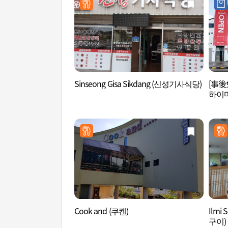
Sinseong Gisa Sikdang (신성기사식당)
[事後
하이마
Cook and (쿠켄)
Ilm
구이)