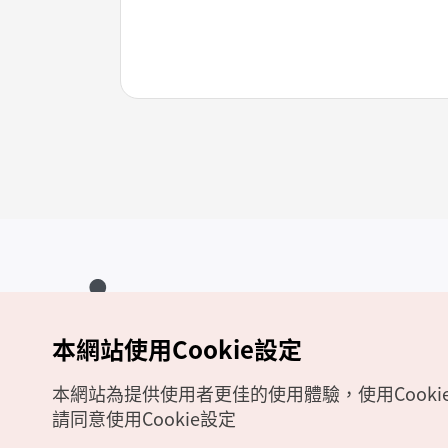
本網站使用Cookie設定
Copyrights (c) 韓國觀光公社版權所有
如有相關疑問或建議，歡迎來信至
官方信箱
chinese_big5@knto.or.kr
本網站為提供使用者更佳的使用體驗，使用Cooki
請同意使用Cookie設定