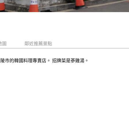
地圖
鄰近推薦景點
江陵市的韓國料理專賣店。 招牌菜是蔘雞湯。