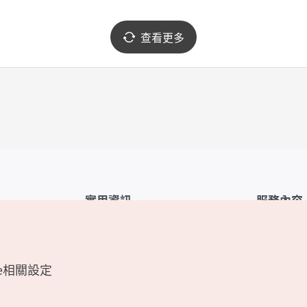
查看更多
實用資訊
服務內容
韓國觀光公社APP
服務條款
1330韓國旅遊諮詢翻譯熱線
FAQ
e相關設定
韓國旅遊地圖
個人資訊保
電子書
Cookie 設