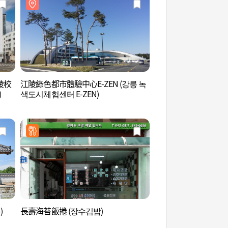
江陵校
江陵綠色都市體驗中心E-ZEN (강릉 녹
江陵綠色都市體驗中心E
)
색도시체험센터 E-ZEN)
색도시체험센터 E-ZE
)
長壽海苔飯捲 (장수김밥)
江陵端午文化館 (강