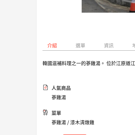
介紹
選單
資訊
韓國滋補料理之一的蔘雞湯。 位於江原道
人氣商品
蔘雞湯
菜單
蔘雞湯 / 漆木清燉雞