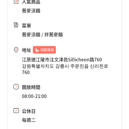
人氣商品
蕎麥涼麵
菜單
蕎麥涼麵 / 拌蕎麥麵
地址
規劃路線
江原道江陵市注文津邑Sillicheon路760
강원특별자치도 강릉시 주문진읍 신리천로
760
開放時間
08:00-21:00
公休日
每週二