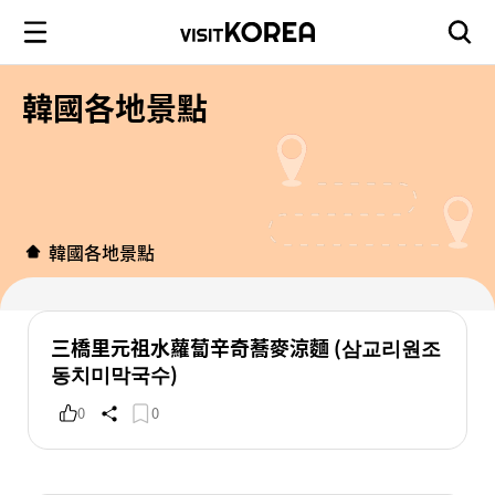
韓國各地景點
韓國各地景點
三橋里元祖水蘿蔔辛奇蕎麥涼麵 (삼교리원조
동치미막국수)
0
0