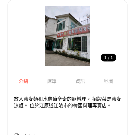
/
1
1
介紹
選單
資訊
地圖
放入蕎麥麵和水蘿蔔辛奇的麵料理。 招牌菜是蕎麥
涼麵。 位於江原道江陵市的韓國料理專賣店。