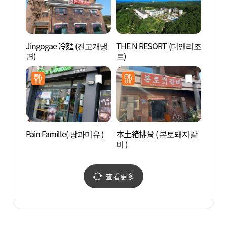
Jingogae 冷麵 (진고개냉
THE N RESORT (더앤리조
注文津
면)
트)
Pain Famille( 팡파미유 )
本土豬排骨 ( 본토돼지갈
南涯港
비 )
查看更多