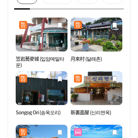
笠岩蕎麥城 (입암메밀타
月來村 (달래촌)
香湖海
운)
Songog Ori (송옥오리)
新裏面屋 (신리면옥)
注文
浴場)