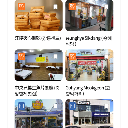
江陵夾心餅乾 (강릉샌드)
seunghye Sikdang ( 승혜
江陵溟
식당 )
동 거
中央兄弟生魚片餐廳 (중
Gohyang Meokgeori (고
江陵臨
앙형제횟집)
향먹거리)
영관 