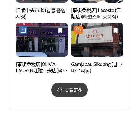
江陵中央市場 (강릉 중앙
[事後免稅店] Lacoste (江
江陵市
시장)
陵店)(라코스테 강릉점)
립미술
[事後免稅店]OLIVIA
Gamjabau Sikdang (감자
江陵
LAUREN江陵中央店(올리
바우식당)
ZEN
비아로렌 강릉중앙점)
센터 E
查看更多