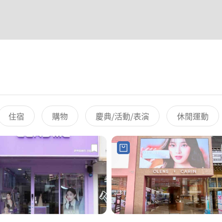
住宿
購物
慶典/活動/表演
休閒運動