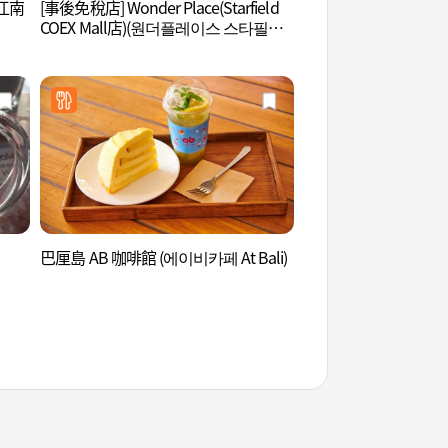
V江南
[事後免稅店] Wonder Place(Starfield
國技院(世界跆拳道總部
COEX Mall店)(원더플레이스 스타필드
태권도본부))
코엑스몰점)
巴厘島 AB 咖啡館 (에이비카페 At Bali)
Hema Studio (헤