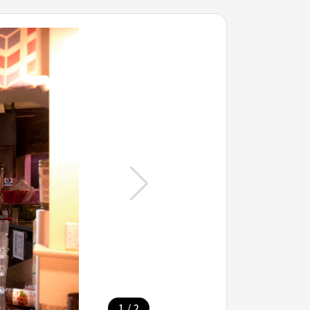
/
1
2