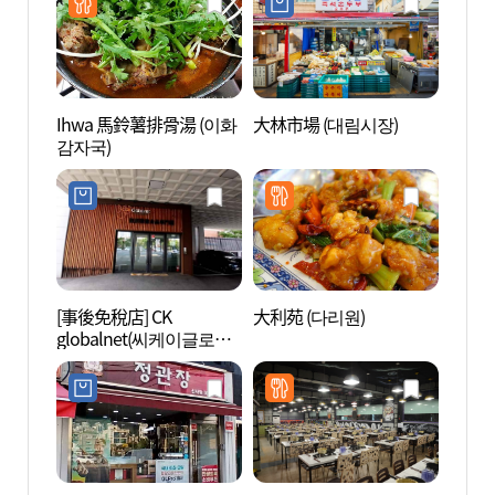
Ihwa 馬鈴薯排骨湯 (이화
大林市場 (대림시장)
上岩洞
감자국)
中心 
미디어
[事後免稅店] CK
大利苑 (다리원)
Footb
globalnet(씨케이글로벌
볼 팬
네트)