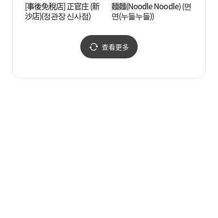
[事後免稅店] 正官庄 (新
麵麵(Noodle Noodle) (면
韓國電
沙店)(정관장 신사점)
면(누들누들))
화박물
查看更多