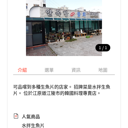
/
1
1
介紹
選單
資訊
地圖
可品嚐到多種生魚片的店家。 招牌菜是水拌生魚
片。 位於江原道江陵市的韓國料理專賣店。
人氣商品
水拌生魚片