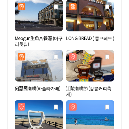
Meoguri生魚片餐廳 (머구
LONG BREAD ( 롱브레드 )
江陵咖
리횟집)
리)
何瑟羅咖啡(하슬라가배)
江陵咖啡節 (강릉커피축
松亭海
제)
(송정