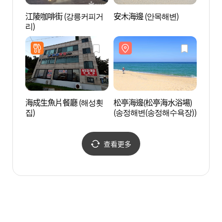
江陵咖啡街 (강릉커피거
安木海邊 (안목해변)
南項
리)
浴場)
해수욕
海成生魚片餐廳 (해성횟
松亭海邊(松亭海水浴場)
草堂豆
집)
(송정해변(송정해수욕장))
을)
查看更多