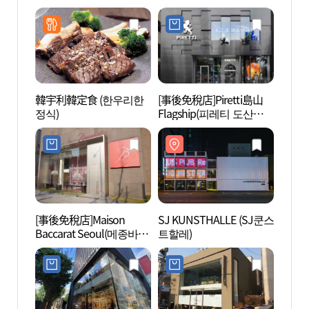
韓宇利韓定食 (한우리한
[事後免稅店]Piretti島山
SJ K
정식)
Flagship(피레티 도산
트할레
FLAGSHOP)
[事後免稅店]Maison
SJ KUNSTHALLE (SJ쿤스
島山公
Baccarat Seoul(메종바카
트할레)
라서울)