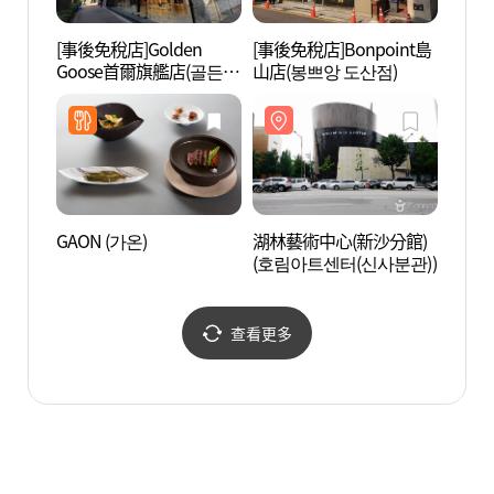
[事後免稅店]Golden
[事後免稅店]Bonpoint島
氣味記
Goose首爾旗艦店(골든구
山店(봉쁘앙 도산점)
스 서울 플래그십)
GAON (가온)
湖林藝術中心(新沙分館)
狎鷗亭
(호림아트센터(신사분관))
로데오
查看更多