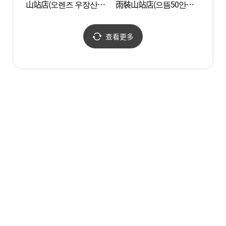
山站店(오렌즈 우장산역
雨裝山站店(으뜸50안경
점)
우장산역점)
查看更多