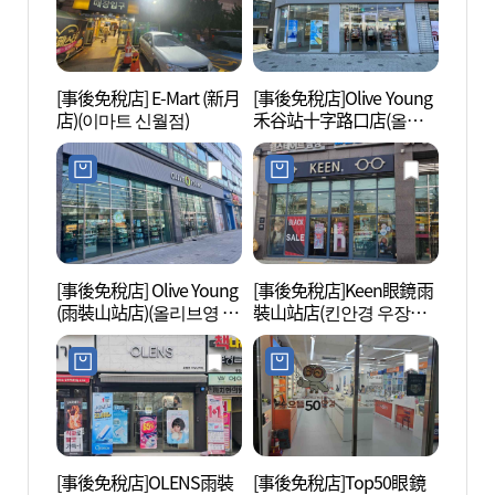
[事後免稅店] E-Mart (新月
[事後免稅店]Olive Young
首爾植
店)(이마트 신월점)
禾谷站十字路口店(올리
브영 화곡역사거리점)
[事後免稅店] Olive Young
[事後免稅店]Keen眼鏡雨
Swee
(雨裝山站店)(올리브영 우
裝山站店(킨안경 우장산
品體驗
장산역점)
역점)
데어린
[事後免稅店]OLENS雨裝
[事後免稅店]Top50眼鏡
陽川鄉