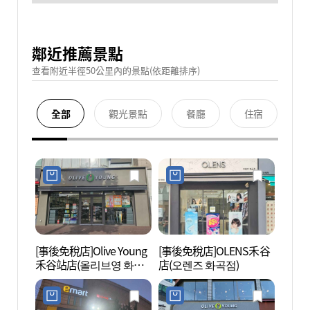
鄰近推薦景點
查看附近半徑50公里內的景點(依距離排序)
全部
觀光景點
餐廳
住宿
[事後免稅店]Olive Young
[事後免稅店]OLENS禾谷
西首爾
禾谷站店(올리브영 화곡
店(오렌즈 화곡점)
호수공
역점)