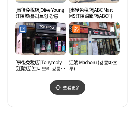
[事後免稅店]Olive Young
[事後免稅店]ABC Mart
江陵鄉
江陵城(올리브영 강릉 타
MS江陵錦鶴店(ABC마트
운)
MS 강릉금학점)
[事後免稅店] Tonymoly
江陵 Machoru (강릉마초
江陵
(江陵店)(토니모리 강릉
루)
ZEN
점)
센터 E
查看更多