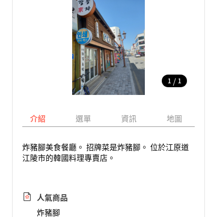
/
1
1
介紹
選單
資訊
地圖
炸豬腳美食餐廳。 招牌菜是炸豬腳。 位於江原道
江陵市的韓國料理專賣店。
人氣商品
炸豬腳