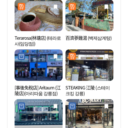
Terarosa(林塘店) (테라로
百濟蔘雞湯 (백제삼계탕)
江陵臨
사(임당점))
영관 
[事後免稅店] Aritaum (江
STEAKING 江陵 (스테이
江陵端
陵店)(아리따움 강릉점)
크킹 강릉)
오문화