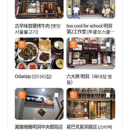
古早味首爾烤牛肉 (옛맛
too cool for school 明洞
首爾
서울불고기)
第2工作室 (투쿨포스쿨
(서
명동제2작업실)
터)
Odarizip (오다리집)
六大將 明洞（육대장 명
貨幣博
동）
鳳雛燉雞明洞中央郵局店
星巴克星茶館店 (스타벅
草田