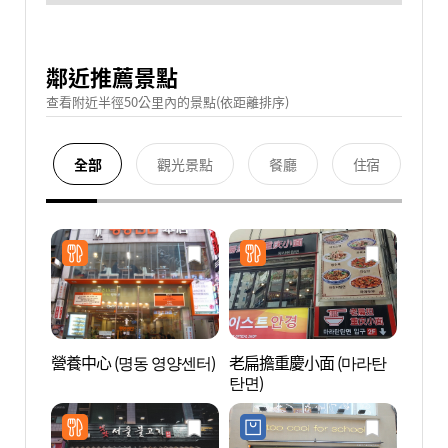
鄰近推薦景點
查看附近半徑50公里內的景點(依距離排序)
全部
觀光景點
餐廳
住宿
營養中心 (명동 영양센터)
老扁擔重慶小面 (마라탄
郵票博
탄면)
(구.