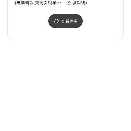
(봉추찜닭 명동중앙우체
스 별다방)
(초전
국)
查看更多