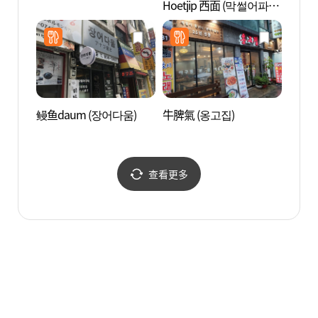
Hoetjip 西面 (막썰어파는
공원)
횟집 서면)
鳗鱼daum (장어다움)
牛脾氣 (옹고집)
田浦三
리)
查看更多