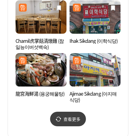
Chamil虎掌菇清燉雞 (참
Ihak Sikdang (이학식당)
大興寺
일능이버섯백숙)
遺產]
세계문
龍宮海鮮湯 (용궁해물탕)
Ajimae Sikdang (아지매
茶山
식당)
址) 
유적지
查看更多