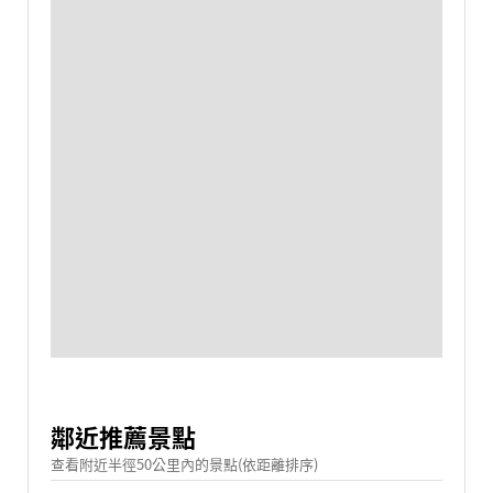
鄰近推薦景點
查看附近半徑50公里內的景點(依距離排序)