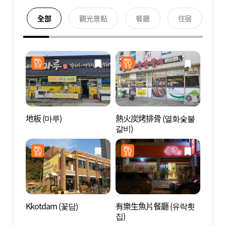
全部
觀光景點
餐廳
住宿
地板 (마루)
熱火炭烤排骨 (열화숯불
孤山尹
갈비)
선도유
Kkotdam (꽃담)
有樂生魚片餐廳 (유락횟
頭輪山
집)
블카)