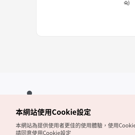
숙)
本網站使用Cookie設定
Copyrights (c) 韓國觀光公社版權所有
如有相關疑問或建議，歡迎來信至
官方信箱
chinese_big5@knto.or.kr
本網站為提供使用者更佳的使用體驗，使用Cooki
請同意使用Cookie設定