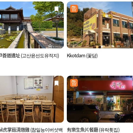
尹善道遺址 (고산윤선도유적지)
Kkotdam (꽃담)
mil虎掌菇清燉雞 (참일능이버섯백
有樂生魚片餐廳 (유락횟집)