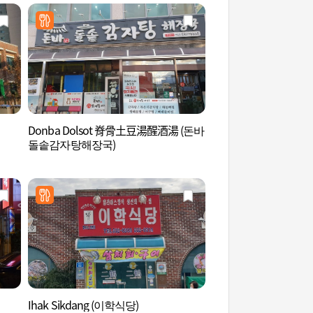
Donba Dolsot 脊骨土豆湯醒酒湯 (돈바
孤山尹善道遺址 (고
돌솥감자탕해장국)
Ihak Sikdang (이학식당)
頭輪山道立公園 (두