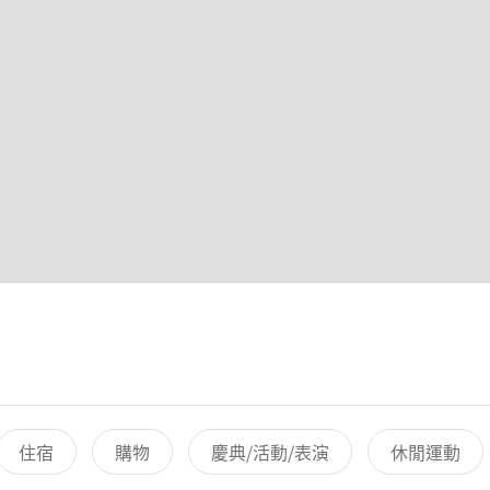
住宿
購物
慶典/活動/表演
休閒運動