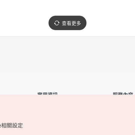
查看更多
實用資訊
服務內容
韓國觀光公社APP
服務條款
1330韓國旅遊諮詢翻譯熱線
FAQ
e相關設定
韓國旅遊地圖
個人資訊保