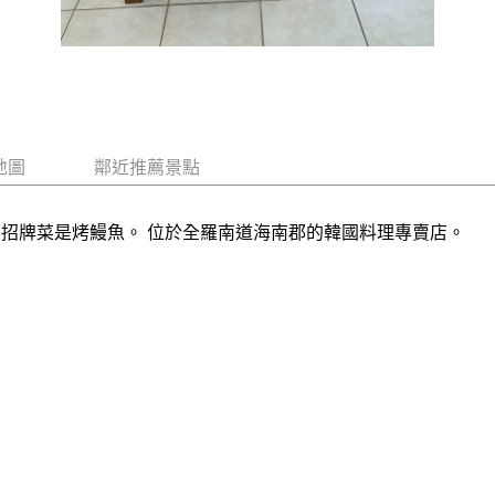
地圖
鄰近推薦景點
 招牌菜是烤鰻魚。 位於全羅南道海南郡的韓國料理專賣店。