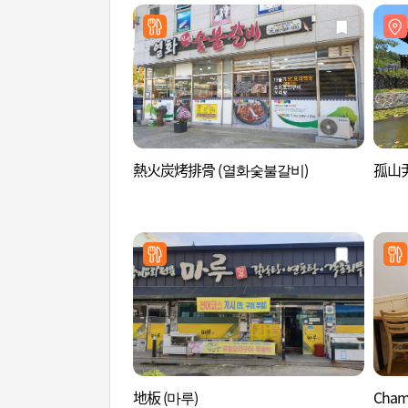
熱火炭烤排骨 (열화숯불갈비)
孤山
地板 (마루)
Cha