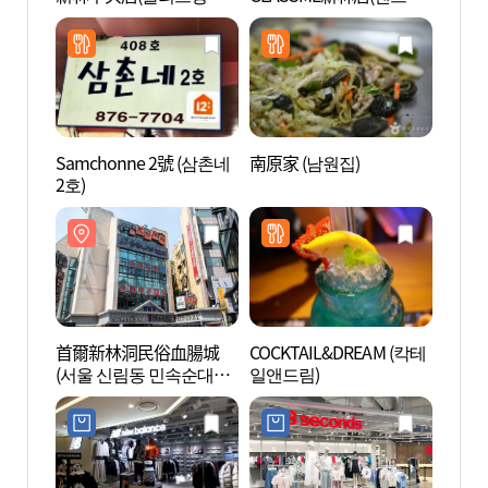
림중앙점)
글라스미 신림점)
운)
Samchonne 2號 (삼촌네
南原家 (남원집)
波拉美
2호)
首爾新林洞民俗血腸城
COCKTAIL&DREAM (칵테
首爾大
(서울 신림동 민속순대타
일앤드림)
운)