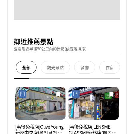
鄰近推薦景點
查看附近半徑50公里內的景點(依距離排序)
全部
觀光景點
餐廳
住宿
[事後免稅店]Olive Young
[事後免稅店]LENSME
首爾
新林中央店(올리브영 신
GLASSME新林店(렌즈미
(서울