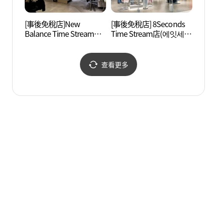
[事後免稅店]New
[事後免稅店] 8Seconds
首爾大
Balance Time Stream店
Time Stream店(에잇세컨
학교미
(뉴발란스 타임스트림점)
즈 타임스트림점)
查看更多