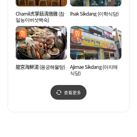
Chamil虎掌菇清燉雞 (참
Ihak Sikdang (이학식당)
大興寺
일능이버섯백숙)
遺產]
세계문
龍宮海鮮湯 (용궁해물탕)
Ajimae Sikdang (아지매
茶山
식당)
址) 
유적지
查看更多