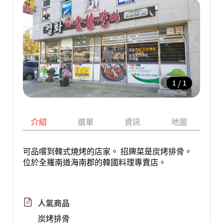
/
1
1
介紹
選單
資訊
地圖
可品嚐到韓式燒烤的店家。 招牌菜是炭烤排骨。
位於全羅南道海南郡的韓國料理專賣店。
人氣商品
炭烤排骨