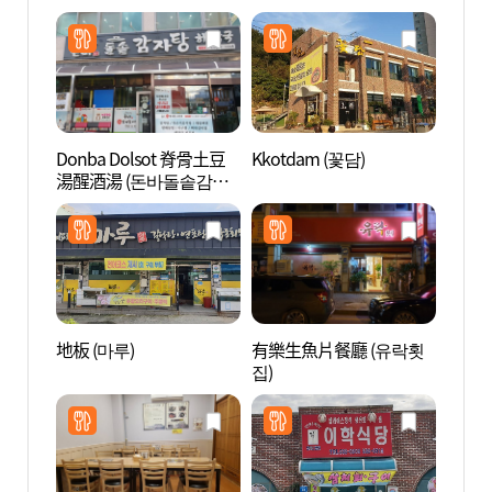
Donba Dolsot 脊骨土豆
Kkotdam (꽃담)
孤山尹
湯醒酒湯 (돈바돌솥감자
선도유
탕해장국)
地板 (마루)
有樂生魚片餐廳 (유락횟
頭輪山
집)
블카)