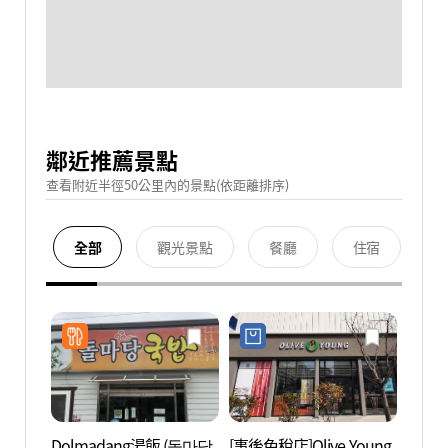
鄰近推薦景點
查看附近半徑50公里內的景點(依距離排序)
全部
觀光景點
餐廳
住宿
Dolmadang湯飯 (돌마당
[事後免稅店]Olive Young
順天灣