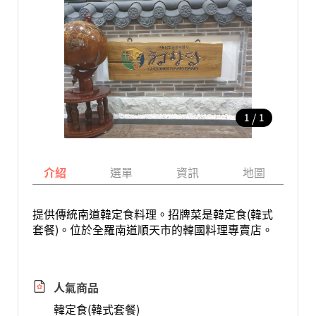
/
1
1
介紹
選單
資訊
地圖
提供傳統南道韓定食料理。招牌菜是韓定食(韓式
套餐)。位於全羅南道順天市的韓國料理專賣店。
人氣商品
韓定食(韓式套餐)