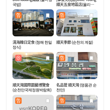
국밥)
順天五泉地區店(올리브
국가정
영 순천오천지구점)
清海韓日定食 (청해 한일
順天季節 (순천의 계절)
湖南護
정식)
국기념
順天灣國際園藝博覽會
名品管 順天灣 (명품관 순
順天灣
(순천만국제정원박람회)
천만)
만 자