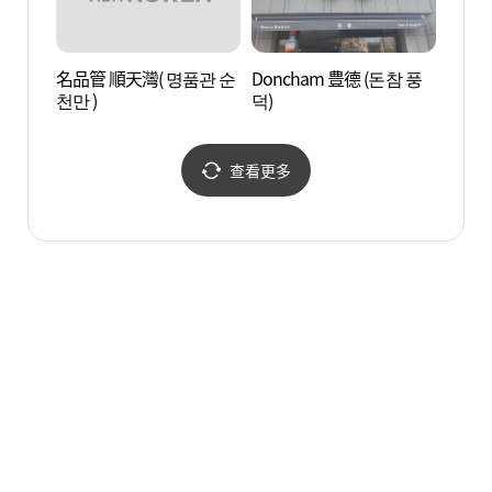
名品管 順天灣( 명품관 순
Doncham 豊德 (돈참 풍
順天片
천만 )
덕)
영장)
查看更多