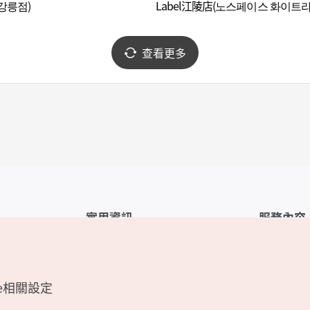
강릉점)
Label江陵店(노스페이스 화이트
강릉점)
查看更多
實用資訊
服務內容
韓國觀光公社APP
服務條款
1330韓國旅遊諮詢翻譯熱線
FAQ
e相關設定
韓國旅遊地圖
個人資訊保