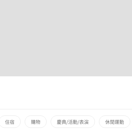
住宿
購物
慶典/活動/表演
休閒運動