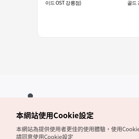
이드 OST 강릉점)
골드 
本網站使用Cookie設定
Copyrights (c) 韓國觀光公社版權所有
如有相關疑問或建議，歡迎來信至
官方信箱
chinese_big5@knto.or.kr
本網站為提供使用者更佳的使用體驗，使用Cooki
請同意使用Cookie設定