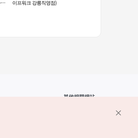
라벨
이프워크 강릉직영점)
其他相關網站
韓國觀光公社介紹
K-Mice
護政策