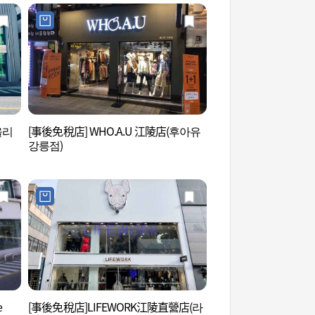
올리
[事後免稅店] WHO.A.U 江陵店(후아유
江陵臨瀛館三門 (강릉
강릉점)
e
[事後免稅店]LIFEWORK江陵直營店(라
江陵鄉校 (강릉향교)