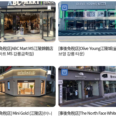
免稅店]ABC Mart MS江陵錦鶴店
[事後免稅店]Olive Young江陵城(
C마트 MS 강릉금학점)
브영 강릉 타운)
稅店] Mini Gold (江陵店)(미니
[事後免稅店]The North Face Whit