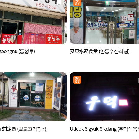
seongnu (동성루)
安東水產食堂 (안동수산식당)
蚶定食 (벌교꼬막정식)
Udeok Sigyuk Sikdang (우덕식