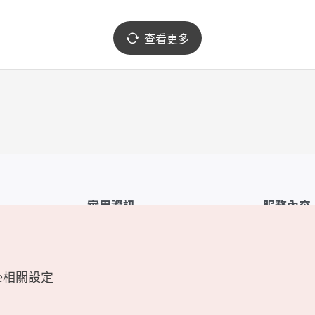
查看更多
實用資訊
服務內容
韓國觀光公社APP
服務條款
1330韓國旅遊諮詢翻譯熱線
FAQ
e相關設定
韓國旅遊地圖
個人資訊保
電子書
Cookie 設