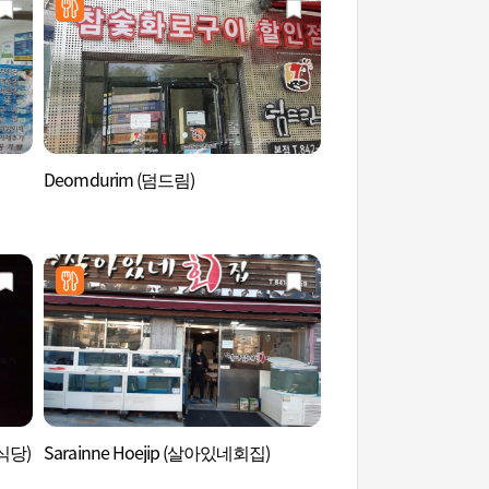
Deomdurim (덤드림)
安東泥川洞石佛像 (
여래입상)
육식당)
Sarainne Hoejip (살아있네회집)
安東雲興洞幢竿支柱
운흥동 당간지주와 