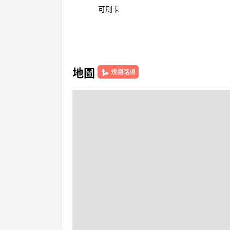
可刷卡
地圖
規劃路線