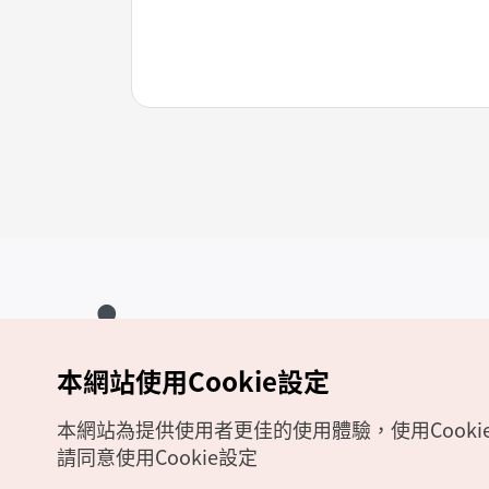
本網站使用Cookie設定
Copyrights (c) 韓國觀光公社版權所有
如有相關疑問或建議，歡迎來信至
官方信箱
chinese_big5@knto.or.kr
本網站為提供使用者更佳的使用體驗，使用Cooki
請同意使用Cookie設定