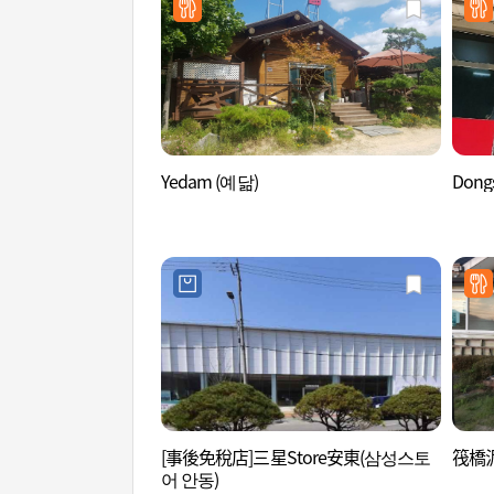
Yedam (예닮)
Dong
[事後免稅店]三星Store安東(삼성스토
筏橋泥
어 안동)