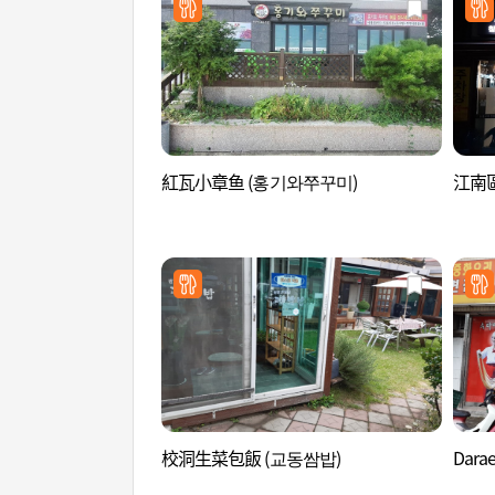
紅瓦小章鱼 (홍기와쭈꾸미)
江南區
校洞生菜包飯 (교동쌈밥)
Dara