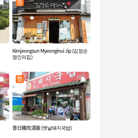
Kimjeongsun Myeonginui Jip (김정순
安東臨清閣 (안동 임
명인의집)
昔日豬肉湯飯 (옛날돼지국밥)
新世洞壁畫村 (신세동