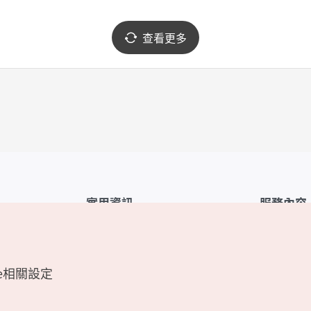
查看更多
實用資訊
服務內容
韓國觀光公社APP
服務條款
1330韓國旅遊諮詢翻譯熱線
FAQ
e相關設定
韓國旅遊地圖
個人資訊保
電子書
Cookie 設