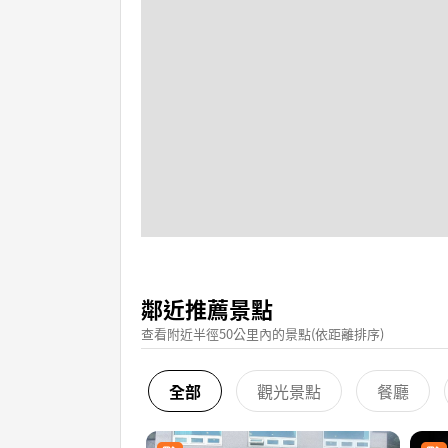
鄰近推薦景點
查看附近半徑50公里內的景點(依距離排序)
全部
觀光景點
餐廳