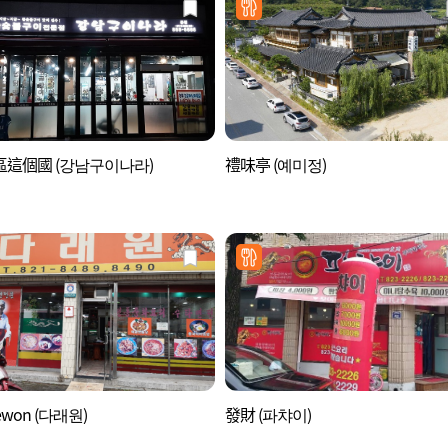
這個國 (강남구이나라)
禮味亭 (예미정)
ewon (다래원)
發財 (파챠이)