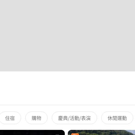
住宿
購物
慶典/活動/表演
休閒運動