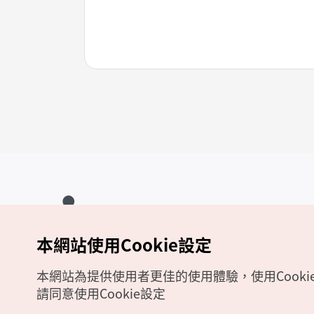
本網站使用Cookie設定
Copyrights (c) 韓國觀光公社版權所有
如有相關疑問或建議，歡迎來信至
官方信箱
chinese_big5@knto.or.kr
本網站為提供使用者更佳的使用體驗，使用Cooki
請同意使用Cookie設定