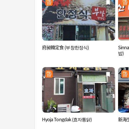
府昶韓定食 (부창한정식)
Sinn
밥)
Hyoja Tongdak (효자통닭)
新海生