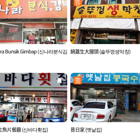
ara Bunsik Gimbap (신나라분식김
鍋蓋生大腸頭 (솥뚜껑생막창)
魚片餐廳 (신바다횟집)
昔日家 (옛날집)