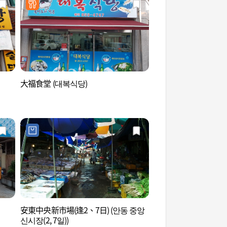
大福食堂 (대복식당)
安東市場燉雞街 (안
安東中央新市場(逢2、7日) (안동 중앙
新世洞壁畫村 (신세동
신시장(2, 7일))