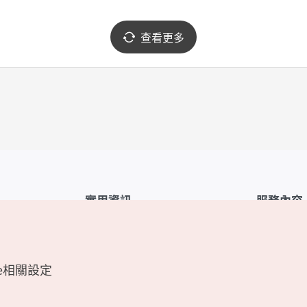
查看更多
實用資訊
服務內容
韓國觀光公社APP
服務條款
1330韓國旅遊諮詢翻譯熱線
FAQ
e相關設定
韓國旅遊地圖
個人資訊保
電子書
Cookie 設