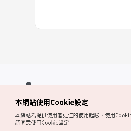
本網站使用Cookie設定
Copyrights (c) 韓國觀光公社版權所有
如有相關疑問或建議，歡迎來信至
官方信箱
chinese_big5@knto.or.kr
本網站為提供使用者更佳的使用體驗，使用Cooki
請同意使用Cookie設定