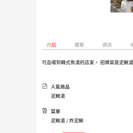
介紹
選單
資訊
可品嚐到韓式魚湯的店家。 招牌菜是泥鰍
人氣商品
泥鰍湯
菜單
泥鰍湯 / 炸泥鰍