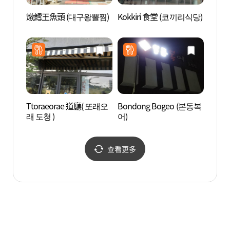
燉鱈王魚頭 (대구왕뽈찜)
Kokkiri 食堂 (코끼리식당)
河回世
회세
Ttoraeorae 道廳( 또래오
Bondong Bogeo (본동복
屏山書
래 도청 )
어)
文化遺
네스코
查看更多