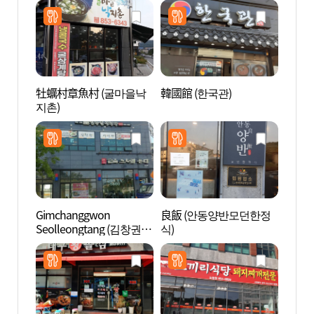
牡蠣村章魚村 (굴마을낙
韓國館 (한국관)
安東河
지촌)
회된장
Gimchanggwon
良飯 (안동양반모던한정
河回玉
Seolleongtang (김창권설
식)
정사)
렁탕)