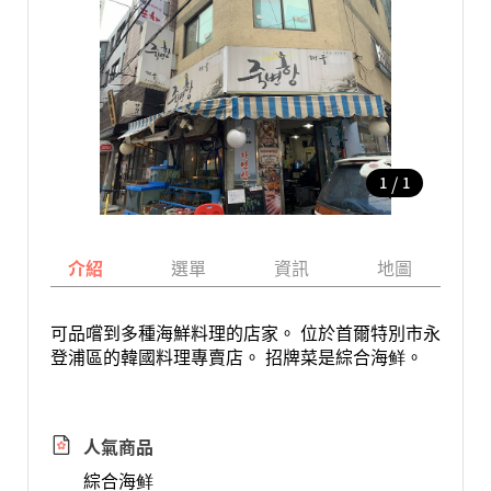
/
1
1
介紹
選單
資訊
地圖
可品嚐到多種海鮮料理的店家。 位於首爾特別市永
登浦區的韓國料理專賣店。 招牌菜是綜合海鲜。
人氣商品
綜合海鲜