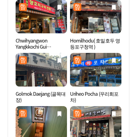
Chwihyangwon
Homilhodu( 호밀호두 영
Sea
Yangkkochi Gui
등포구청역 )
라 워
Jeonmun (취향원양꼬치
구이전문)
Golmok Daejang (골목대
Uriheo Pocha (우리회포
N.Oli
장)
차)
브 에