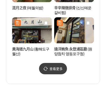
涯月之夜 (애월의밤)
辛辛辣燉排骨 (신신매운
文來創
갈비찜)
黃海道九月山 (황해도구
遠洋鮪魚 永登浦區廳 (원
仙遊島
월산)
양참치 영등포구청)
查看更多